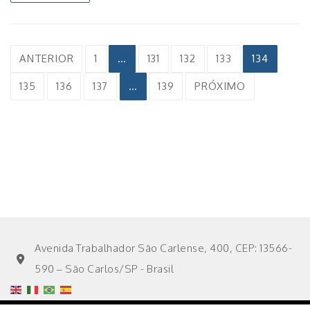
Paginação
ANTERIOR
1
…
131
132
133
134
de
135
136
137
…
139
PRÓXIMO
posts
Avenida Trabalhador São Carlense, 400, CEP: 13566-
590 – São Carlos/SP - Brasil
Instituto de Arquitetura e Urbanismo – IAU. USP