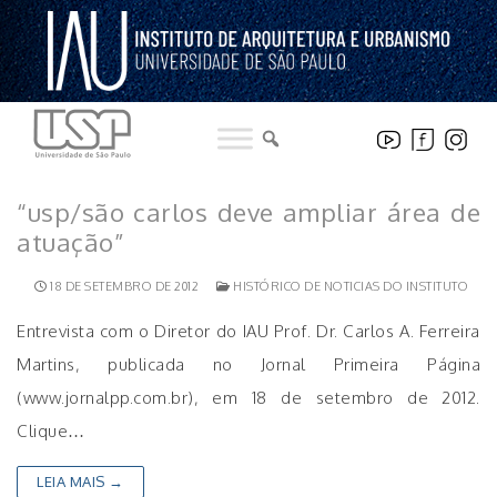
Pular
para
o
conteúdo
“usp/são carlos deve ampliar área de
atuação”
18 DE SETEMBRO DE 2012
HISTÓRICO DE NOTICIAS DO INSTITUTO
Entrevista com o Diretor do IAU Prof. Dr. Carlos A. Ferreira
Martins, publicada no Jornal Primeira Página
(www.jornalpp.com.br), em 18 de setembro de 2012.
Clique…
LEIA MAIS →