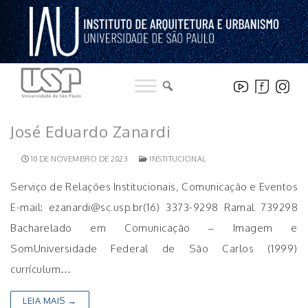
Pular
para
o
conteúdo
José Eduardo Zanardi
10 DE NOVEMBRO DE 2023
INSTITUCIONAL
Serviço de Relações Institucionais, Comunicação e Eventos
E-mail: ezanardi@sc.usp.br(16) 3373-9298 Ramal 739298
Bacharelado em Comunicação – Imagem e
SomUniversidade Federal de São Carlos (1999)
currículum…
LEIA MAIS →