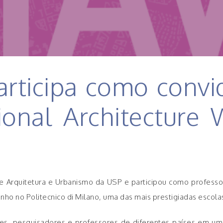
rticipa como convi
tional Architectur
e Arquitetura e Urbanismo da USP e participou como professor 
nho no Politecnico di Milano, uma das mais prestigiadas escola
s, pesquisadores e professores de diferentes países em um