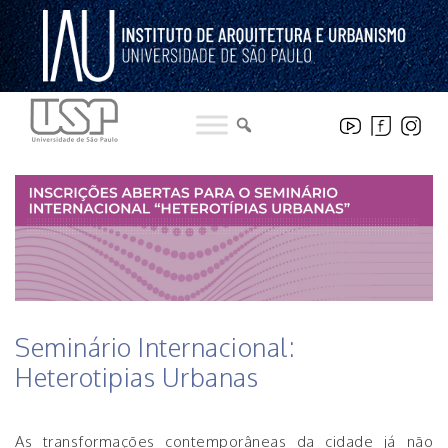
Pular
para
o
conteúdo
HISTÓRICO DE NOTÍCIAS DO INTERNACIONAL
Seminário Internacional:
Heterotipias Urbanas
As transformações contemporâneas da cidade já não