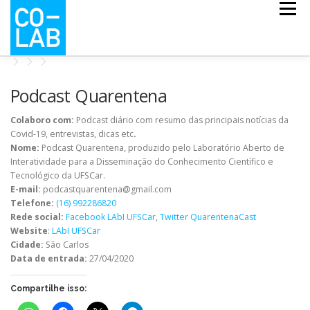
Pular
Menu
para
o
conteúdo
CO-ESCOLA
CO-MAPS
CO-LAB COVID
Podcast Quarentena
Colaboro com:
Podcast diário com resumo das principais notícias da
Covid-19, entrevistas, dicas etc
NOTÍCIAS
QUEM SOMOS
.
Nome:
Podcast Quarentena, produzido pelo Laboratório Aberto de
Interatividade para a Disseminação do Conhecimento Científico e
Tecnológico da UFSCar.
E-mail:
podcastquarentena@gmail.com
Telefone:
(16) 992286820
Rede social:
Facebook LAbI UFSCar
,
Twitter QuarentenaCast
Website
:
LAbI UFSCar
Cidade:
São Carlos
Data de entrada:
27/04/2020
Compartilhe isso: