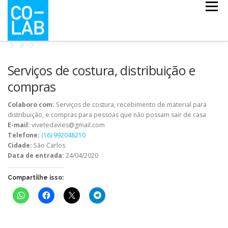
Pular
Menu
para
o
conteúdo
CO-ESCOLA
CO-MAPS
CO-LAB COVID
Serviços de costura, distribuição e
compras
NOTÍCIAS
QUEM SOMOS
Colaboro com:
Serviços de costura, recebimento de material para
distribuição, e compras para pessoas que não possam sair de casa
E-mail:
vivetedavies@gmail.com
Telefone:
(16) 992048210
Cidade:
São Carlos
Data de entrada:
24/04/2020
Compartilhe isso: