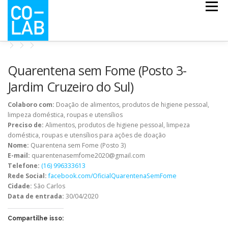
Pular
Menu
para
o
conteúdo
CO-ESCOLA
CO-MAPS
CO-LAB COVID
Quarentena sem Fome (Posto 3-
Jardim Cruzeiro do Sul)
NOTÍCIAS
QUEM SOMOS
Colaboro com:
Doação de alimentos, produtos de higiene pessoal,
limpeza doméstica, roupas e utensílios
Preciso de:
Alimentos, produtos de higiene pessoal, limpeza
doméstica, roupas e utensílios para ações de doação
Nome:
Quarentena sem Fome (Posto 3)
E-mail:
quarentenasemfome2020@gmail.com
Telefone:
(16) 996333613
Rede Social:
facebook.com/OficialQuarentenaSemFome
Cidade:
São Carlos
Data de entrada:
30/04/2020
Compartilhe isso: