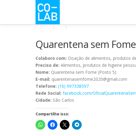
Pular
para
o
conteúdo
Quarentena sem Fome (P
Colaboro com:
Doação de alimentos, produtos de 
Preciso de:
Alimentos, produtos de higiene pessoa
Nome:
Quarentena sem Fome (Posto 5)
E-mail:
quarentenasemfome2020@gmail.com
Telefone:
(16) 997338597
Rede Social:
facebook.com/OficialQuarentenaS
Cidade:
São Carlos
Compartilhe isso: