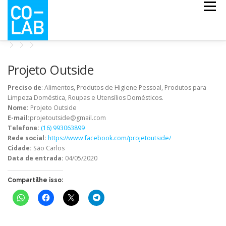
Pular
Menu
para
o
conteúdo
CO-ESCOLA
CO-MAPS
CO-LAB COVID
Projeto Outside
Preciso de
: Alimentos, Produtos de Higiene Pessoal, Produtos para
Limpeza Doméstica, Roupas e Utensílios Domésticos.
NOTÍCIAS
QUEM SOMOS
Nome:
Projeto Outside
E-mail:
projetoutside@gmail.com
Telefone:
(16) 993063899
Rede social:
https://www.facebook.com/projetoutside/
Cidade:
São Carlos
Data de entrada:
04/05/2020
Compartilhe isso: