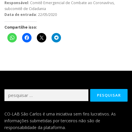
Responsável
: Comitê Emergencial de Combate ao Coronavírus,
subcomitê de Cidadania
Data de entrada:
22/05/2020
Compartilhe isso:
Pesquisar
por:
CO-LAB São Carlos é uma iniciativa sem fins lucrativos. As
informações submetidas por terceiros não são de
responsabilidade da plataforma.