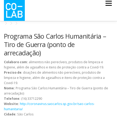
Pular
Menu
para
o
conteúdo
CO-ESCOLA
CO-MAPS
CO-LAB COVID
Programa São Carlos Humanitária –
Tiro de Guerra (ponto de
arrecadação)
NOTÍCIAS
QUEM SOMOS
Colaboro com:
alimentos não perecíveis, produtos de limpeza e
higiene, além de agasalhos e itens de proteção contra a Covid-19.
Preciso de
: doações de alimentos não perecíveis, produtos de
limpeza e higiene, além de agasalhos e itens de proteção contra a
Covid-19.
Nome:
Programa São Carlos Humanitária – Tiro de Guerra (ponto de
arrecadação)
Telefone:
(16) 33712290
Website:
http://coronavirus.saocarlos.sp.gov.br/sao-carlos-
humanitaria/
Cidade:
São Carlos