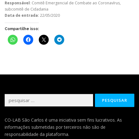
Responsável
: Comitê Emergencial de Combate ao Coronavírus,
subcomitê de Cidadania
Data de entrada:
22/05/2020
Compartilhe isso:
Pesquisar
por:
CO-LAB São Carlos é uma iniciativa sem fins lucrativos. As
informações submetidas por terceiros não são de
responsabilidade da plataforma.