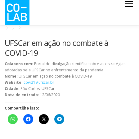
Pular
Menu
para
o
conteúdo
CO-ESCOLA
CO-MAPS
CO-LAB COVID
UFSCar em ação no combate à
COVID-19
NOTÍCIAS
QUEM SOMOS
Colaboro com:
Portal de divulgação científica sobre as estratégias
adotadas pela UFSCar no enfrentamento da pandemia.
Nome:
UFSCar em ação no combate à COVID-19
Website:
covid19.ufscar.br
Cidade:
São Carlos, UFSCar
Data de entrada:
12/06/2020
Compartilhe isso: