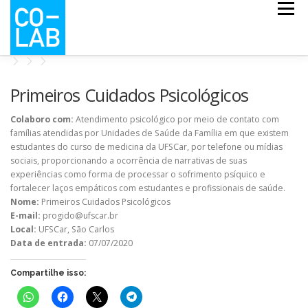
Pular
Menu
para
o
conteúdo
CO-ESCOLA
CO-MAPS
CO-LAB COVID
Primeiros Cuidados Psicológicos
Colaboro com:
Atendimento psicológico por meio de contato com
famílias atendidas por Unidades de Saúde da Família em que existem
NOTÍCIAS
QUEM SOMOS
estudantes do curso de medicina da UFSCar, por telefone ou mídias
sociais, proporcionando a ocorrência de narrativas de suas
experiências como forma de processar o sofrimento psíquico e
fortalecer laços empáticos com estudantes e profissionais de saúde.
Nome:
Primeiros Cuidados Psicológicos
E-mail:
progido@ufscar.br
Local:
UFSCar, São Carlos
Data de entrada:
07/07/2020
Compartilhe isso: