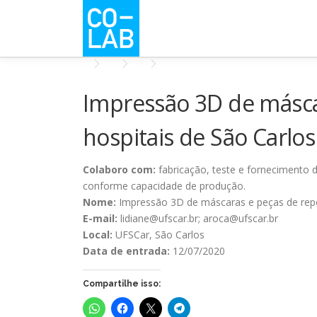
Pular
para
o
conteúdo
Impressão 3D de másca
hospitais de São Carlo
Colaboro com:
fabricação, teste e fornecimento d
conforme capacidade de produção.
Nome:
Impressão 3D de máscaras e peças de repo
E-mail:
lidiane@ufscar.br; aroca@ufscar.br
Local:
UFSCar, São Carlos
Data de entrada:
12/07/2020
Compartilhe isso: