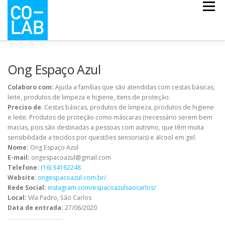
Pular
Menu
para
o
conteúdo
CO-ESCOLA
CO-MAPS
CO-LAB COVID
Ong Espaço Azul
Colaboro com:
Ajuda a famílias que são atendidas com cestas básicas,
leite, produtos de limpeza e higiene, itens de proteção.
NOTÍCIAS
QUEM SOMOS
Preciso de
: Cestas básicas, produtos de limpeza, produtos de higiene
e leite. Produtos de proteção como máscaras (necessário serem bem
macias, pois são destinadas a pessoas com autismo, que têm muita
sensibilidade a tecidos por questões sensoriais) e álcool em gel.
Nome:
Ong Espaço Azul
E-mail:
ongespacoazul@gmail.com
Telefone:
(16) 34162248
Website
:
ongespacoazul.com.br/
Rede Social:
instagram.com/espacoazulsaocarlos/
Local:
Vila Padro, São Carlos
Data de entrada:
27/06/2020