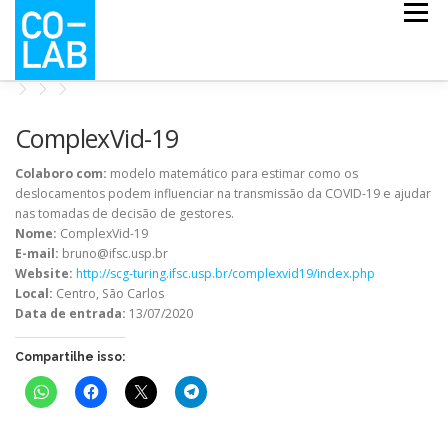
Pular
Menu
para
o
conteúdo
CO-ESCOLA
CO-MAPS
CO-LAB COVID
ComplexVid-19
Colaboro com:
modelo matemático para estimar como os
deslocamentos podem influenciar na transmissão da COVID-19 e ajudar
NOTÍCIAS
QUEM SOMOS
nas tomadas de decisão de gestores.
Nome:
ComplexVid-19
E-mail:
bruno@ifsc.usp.br
Website:
http://scg-turing.ifsc.usp.br/complexvid19/index.php
Local:
Centro, São Carlos
Data de entrada:
13/07/2020
Compartilhe isso: