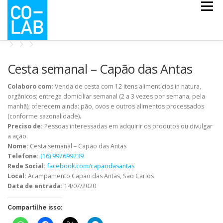
Pular
Menu
para
o
conteúdo
CO-ESCOLA
CO-MAPS
CO-LAB COVID
Cesta semanal – Capão das Antas
Colaboro com:
Venda de cesta com 12 itens alimentícios in natura,
orgânicos; entrega domiciliar semanal (2 a 3 vezes por semana, pela
NOTÍCIAS
QUEM SOMOS
manhã); oferecem ainda: pão, ovos e outros alimentos processados
(conforme sazonalidade).
Preciso de:
Pessoas interessadas em adquirir os produtos ou divulgar
a ação.
Nome:
Cesta semanal – Capão das Antas
Telefone:
(16) 997699239
Rede Social:
facebook.com/capaodasantas
Local:
Acampamento Capão das Antas, São Carlos
Data de entrada:
14/07/2020
Compartilhe isso: