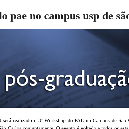
o pae no campus usp de são
3 será realizado o 3º Workshop do PAE no Campus de São 
 Carlos conjuntamente. O evento é voltado a todos os estag