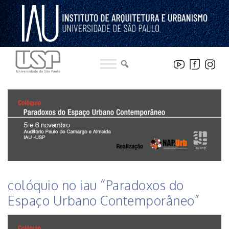
Pular
para
o
conteúdo
HISTÓRICO DE NOTICIAS DO INSTITUTO
colóquio no iau “Paradoxos do
Espaço Urbano Contemporâneo”