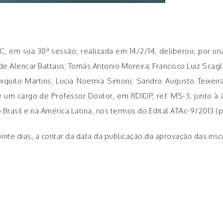
, em sua 30ª sessão, realizada em 14/2/14, deliberou, por una
 Alencar Battaus; Tomás Antonio Moreira; Francisco Luiz Scaglius
iquito Martins; Lucia Noemia Simoni; Sandro Augusto Teixei
e um cargo de Professor Doutor, em RDIDP, ref. MS-3, junto à á
Brasil e na América Latina, nos termos do Edital ATAc-9/2013 
inte dias, a contar da data da publicação da aprovação das inscr