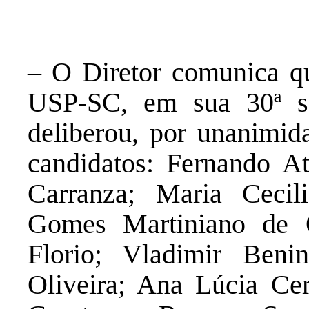
– O Diretor comunica q
USP-SC, em sua 30ª se
deliberou, por unanimida
candidatos: Fernando At
Carranza; Maria Ceci
Gomes Martiniano de O
Florio; Vladimir Beni
Oliveira; Ana Lúcia Ce