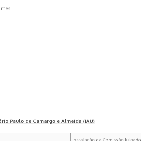
ntes:
e
itório Paulo de Camargo e Almeida (IAU)
Instalação da Comissão Julgad