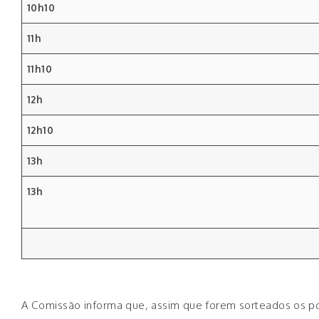
10h10
11h
11h10
12h
12h10
13h
13h
A Comissão informa que, assim que forem sorteados os po