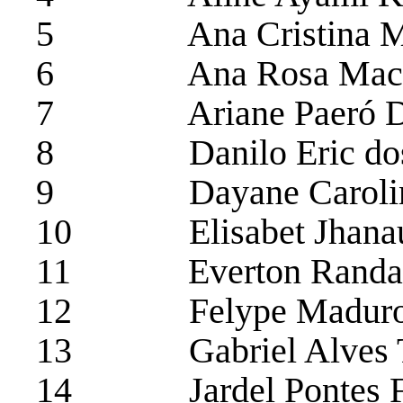
5 Ana Cristina Ma
6 Ana Rosa Machad
7 Ariane Paeró D’
8 Danilo Eric dos 
9 Dayane Carolina
10 Elisabet Jhanaú 
11 Everton Randal
12 Felype Maduro L
13 Gabriel Alves T
14 Jardel Pontes Fe