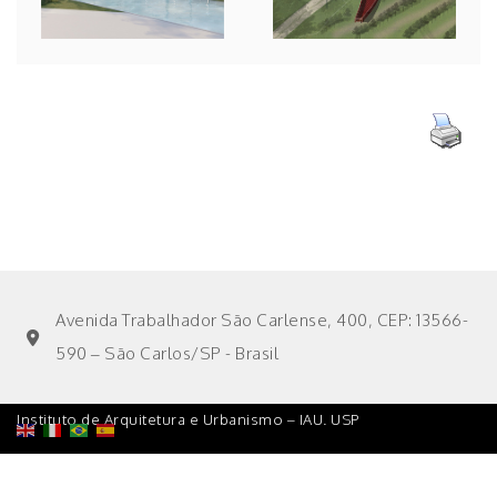
Avenida Trabalhador São Carlense, 400, CEP: 13566-
590 – São Carlos/SP - Brasil
Instituto de Arquitetura e Urbanismo – IAU. USP