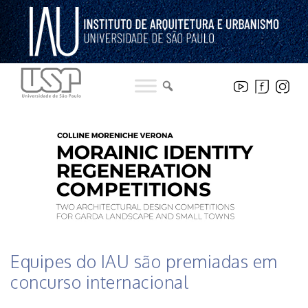
Pular
para
o
conteúdo
HISTÓRICO DE NOTICIAS DO INSTITUTO
Equipes do IAU são premiadas em
concurso internacional