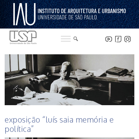
Pular
para
o
conteúdo
HISTÓRICO DE NOTICIAS DO INSTITUTO
exposição “luís saia memória e
política”