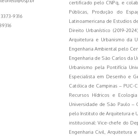
a.leonelli@usp.br
certificado pelo CNPq, e cola
Públicas, Produção do Esp
) 3373-9316
Latinoamericana de Estudios de
39316
Direito Urbanístico (2019-202
Arquitetura e Urbanismo da 
Engenharia Ambiental pelo Cent
Engenharia de São Carlos da 
Urbanismo pela Pontifícia Un
Especialista em Desenho e Ges
Católica de Campinas – PUC-C
Recursos Hídricos e Ecologi
Universidade de São Paulo – 
pelo Instituto de Arquitetura 
institucional: Vice-chefe do 
Engenharia Civil, Arquitetura