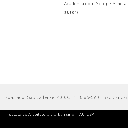
Academia.edu; Google Scholar
autor)
 Trabalhador São Carlense, 400, CEP: 13566-590 – São Carlos/S
Instituto de Arquitetura e Urbanismo – IAU. USP