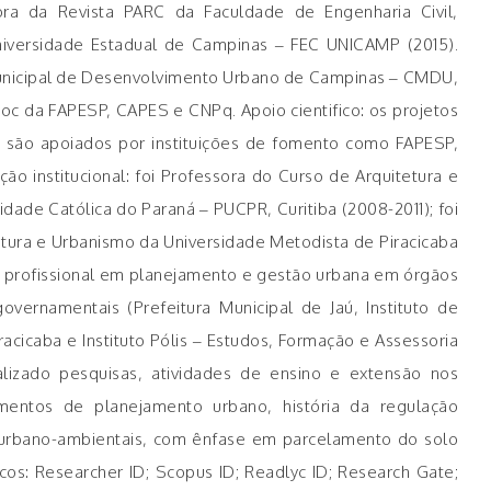
ora da Revista PARC da Faculdade de Engenharia Civil,
niversidade Estadual de Campinas – FEC UNICAMP (2015).
unicipal de Desenvolvimento Urbano de Campinas – CMDU,
hoc da FAPESP, CAPES e CNPq. Apoio cientifico: os projetos
a são apoiados por instituições de fomento como FAPESP,
 institucional: foi Professora do Curso de Arquitetura e
idade Católica do Paraná – PUCPR, Curitiba (2008-2011); foi
tura e Urbanismo da Universidade Metodista de Piracicaba
a profissional em planejamento e gestão urbana em órgãos
overnamentais (Prefeitura Municipal de Jaú, Instituto de
acicaba e Instituto Pólis – Estudos, Formação e Assessoria
ealizado pesquisas, atividades de ensino e extensão nos
mentos de planejamento urbano, história da regulação
as urbano-ambientais, com ênfase em parcelamento do solo
icos: Researcher ID; Scopus ID; Readlyc ID; Research Gate;