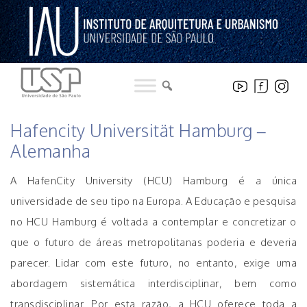
Pular
para
o
conteúdo
HISTÓRICO DE NOTICIAS DO INSTITUTO
Hafencity Universität Hamburg –
Alemanha
A HafenCity University (HCU) Hamburg é a única
universidade de seu tipo na Europa. A Educação e pesquisa
no HCU Hamburg é voltada a contemplar e concretizar o
que o futuro de áreas metropolitanas poderia e deveria
parecer. Lidar com este futuro, no entanto, exige uma
abordagem sistemática interdisciplinar, bem como
transdisciplinar. Por esta razão, a HCU oferece toda a