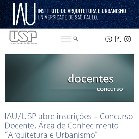
Pular
para
o
conteúdo
HISTÓRICO DE NOTICIAS DO INSTITUTO
IAU/USP abre inscrições – Concurso
Docente, Área de Conhecimento
“Arquitetura e Urbanismo”