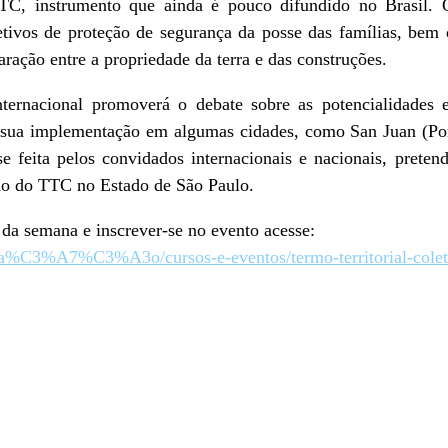
 TTC, instrumento que ainda é pouco difundido no Brasil
bjetivos de proteção de segurança da posse das famílias, be
ação entre a propriedade da terra e das construções.
nternacional promoverá o debate sobre as potencialidades e
a sua implementação em algumas cidades, como San Juan (Por
se feita pelos convidados internacionais e nacionais, pretend
são do TTC no Estado de São Paulo.
da semana e inscrever-se no evento acesse:
tua%C3%A7%C3%A3o/cursos-e-eventos/termo-territorial-cole