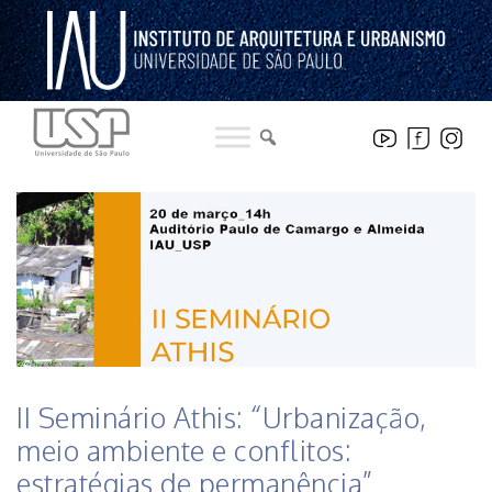
Pular
para
o
conteúdo
HISTÓRICO DE NOTICIAS DO INSTITUTO
II Seminário Athis: “Urbanização,
meio ambiente e conflitos:
estratégias de permanência”