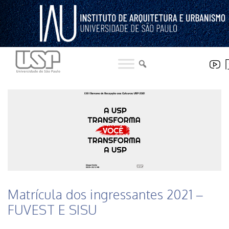
Pular
para
o
conteúdo
HISTÓRICO DE NOTICIAS DO INSTITUTO
Matrícula dos ingressantes 2021 –
FUVEST E SISU