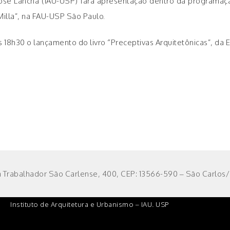
 José Lancha (IAU-USP) fará apresentação dentro da programaçã
 Milla”, na FAU-USP São Paulo.
 18h30 o lançamento do livro “Preceptivas Arquitetônicas”, da
 Trabalhador São Carlense, 400, CEP: 13566-590 – São Carlos/S
Instituto de Arquitetura e Urbanismo – IAU. USP