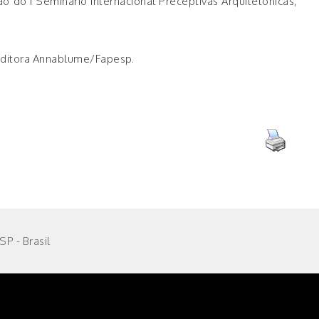
o do I Seminário Internacional Preceptivas Arquitetônicas,
 Editora Annablume/Fapesp.
P - Brasil