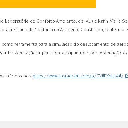
do Laboratório de Conforto Ambiental do IAU) e Karin Maria S
tino-americano de Conforto no Ambiente Construído, realizado 
água como ferramenta para a simulação do deslocamento de aero
udar ventilação a partir da disciplina de pós graduação de 
res informações:
https://www.instagram.com/p/CViIFXnLh44/