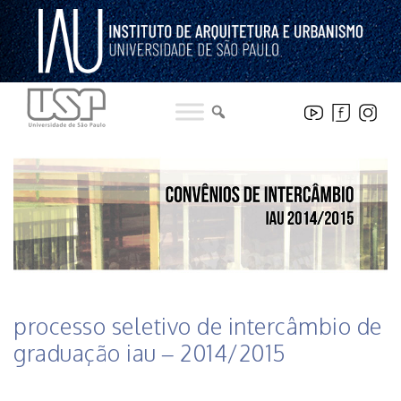
Pular
para
o
conteúdo
HISTÓRICO DE NOTICIAS DO INSTITUTO
processo seletivo de intercâmbio de
graduação iau – 2014/2015