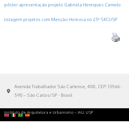
pôster apresentação projeto Gabriela Henriques Camelo
listagem projetos com Menção Honrosa no 25º SIICUSP
Avenida Trabalhador São Carlense, 400, CEP: 13566-
590 – São Carlos/SP - Brasil
Instituto de Arquitetura e Urbanismo – IAU. USP