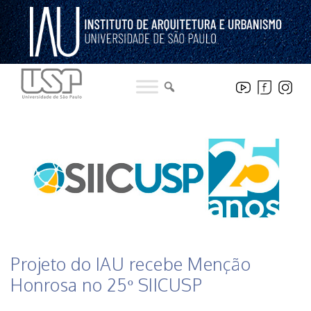
Pular
para
o
conteúdo
HISTÓRICO DE NOTICIAS DO INSTITUTO
Projeto do IAU recebe Menção
Honrosa no 25º SIICUSP