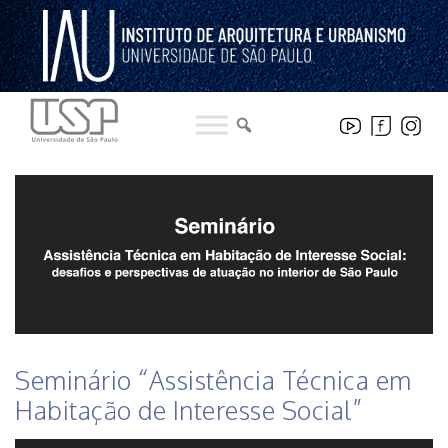
Pular
para
o
conteúdo
HISTÓRICO DE NOTICIAS DO INSTITUTO
Seminário “Assistência Técnica em
Habitação de Interesse Social”