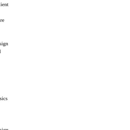
ient
re
sign
l
sics
sign