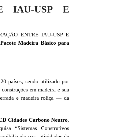
 IAU-USP E
ABORAÇÃO ENTRE IAU-USP E
Pacote Madeira Básico para
países, sendo utilizado por
e construções em madeira e sua
errada e madeira roliça — da
CCD Cidades Carbono Neutro
,
uisa “Sistemas Construtivos
onibilizado para atividades de