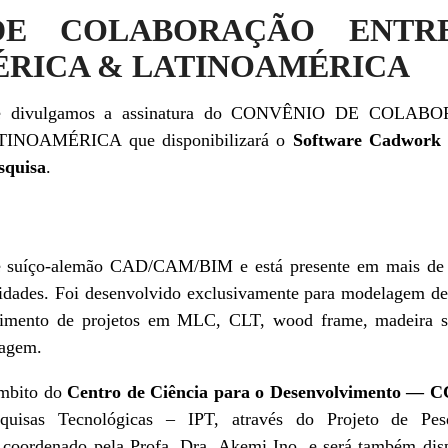
DE COLABORAÇÃO ENTRE
RICA & LATINOAMÉRICA
 que divulgamos a assinatura do CONVÊNIO DE COL
OAMÉRICA que disponibilizará o
Software Cadwork 
squisa
.
íço-alemão CAD/CAM/BIM e está presente em mais de 20 
rsidades. Foi desenvolvido exclusivamente para modelagem d
lvimento de projetos em MLC, CLT, wood frame, madeira s
tagem.
âmbito do
Centro de Ciência para o Desenvolvimento — 
squisas Tecnológicas – IPT, através do Projeto de Pesq
 coordenado pela Profa. Dra. Akemi Ino, e será também disp