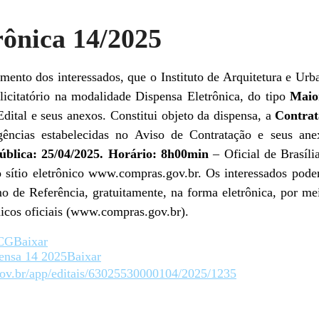
rônica 14/2025
imento dos interessados, que o Instituto de Arquitetura e Ur
 licitatório na modalidade Dispensa Eletrônica, do tipo
Maio
Edital e seus anexos. Constitui objeto da dispensa, a
Contrat
igências estabelecidas no Aviso de Contratação e seus 
ública: 25/04/2025. Horário: 8h00min
– Oficial de Brasíli
sítio eletrônico www.compras.gov.br. Os interessados poder
de Referência, gratuitamente, na forma eletrônica, por mei
rônicos oficiais (www.compras.gov.br).
 CG
Baixar
ensa 14 2025
Baixar
.gov.br/app/editais/63025530000104/2025/1235