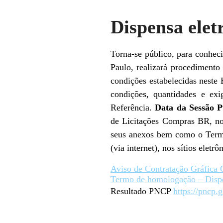
Dispensa elet
Torna-se público, para conhec
Paulo, realizará procedimento
condições estabelecidas neste 
condições, quantidades e ex
Referência.
Data da Sessão P
de Licitações Compras BR, no 
seus anexos bem como o Termo 
(via internet), nos sítios elet
Aviso de Contratação Gráfica
Termo de homologação – Disp
Resultado PNCP
https://pncp