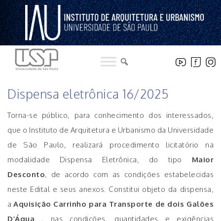
Pular
para
o
conteúdo
LICITAÇÕES
Dispensa eletrônica 16/2025
Torna-se público, para conhecimento dos interessados,
que o Instituto de Arquitetura e Urbanismo da Universidade
de São Paulo, realizará procedimento licitatório na
modalidade Dispensa Eletrônica, do tipo
Maior
Desconto
, de acordo com as condições estabelecidas
neste Edital e seus anexos. Constitui objeto da dispensa,
a
Aquisição Carrinho para Transporte de dois Galões
D’Água
, nas condições, quantidades e exigências