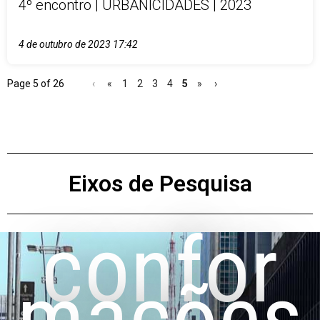
4º encontro | URBANICIDADES | 2023
4 de outubro de 2023
17:42
Page 5 of 26
‹
«
1
2
3
4
5
»
›
Eixos de Pesquisa
confor
mações