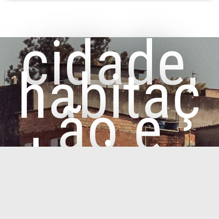
cidade,
habitaç
ão e
desigua
ldades