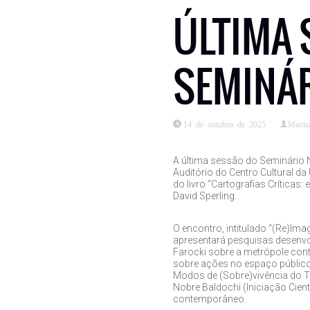
ÚLTIMA 
SEMINÁR
14 de outubro de 2025
Marina
A última sessão do Seminário N
Auditório do Centro Cultural d
do livro “Cartografias Críticas
David Sperling.
O encontro, intitulado “(Re)Im
apresentará pesquisas desenvo
Farocki sobre a metrópole con
sobre ações no espaço público: 
Modos de (Sobre)vivência do Tr
Nobre Baldochi (Iniciação Cient
contemporâneo.