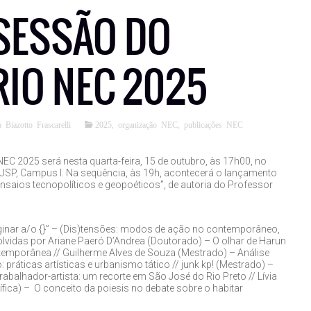
SESSÃO DO
IO NEC 2025
 Biazotto Frascarelli
2025
,
organização NEC
,
publicações NEC
EC 2025 será nesta quarta-feira, 15 de outubro, às 17h00, no
a USP, Campus I. Na sequência, às 19h, acontecerá o lançamento
: ensaios tecnopolíticos e geopoéticos”, de autoria do Professor
aginar a/o {}” – (Dis)tensões: modos de ação no contemporâneo,
lvidas por Ariane Paeró D’Andrea (Doutorado) – O olhar de Harun
temporânea // Guilherme Alves de Souza (Mestrado) – Análise
práticas artísticas e urbanismo tático // junk kp! (Mestrado) –
abalhador-artista: um recorte em São José do Rio Preto // Lívia
ífica) – O conceito da poiesis no debate sobre o habitar