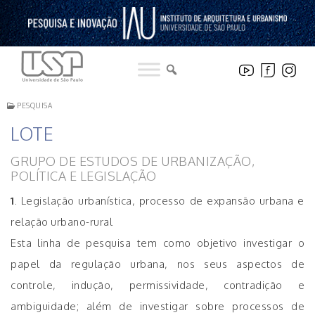
Pular
para
o
conteúdo
PESQUISA
LOTE
GRUPO DE ESTUDOS DE URBANIZAÇÃO,
POLÍTICA E LEGISLAÇÃO
1
. Legislação urbanística, processo de expansão urbana e
relação urbano-rural
Esta linha de pesquisa tem como objetivo investigar o
papel da regulação urbana, nos seus aspectos de
controle, indução, permissividade, contradição e
ambiguidade; além de investigar sobre processos de