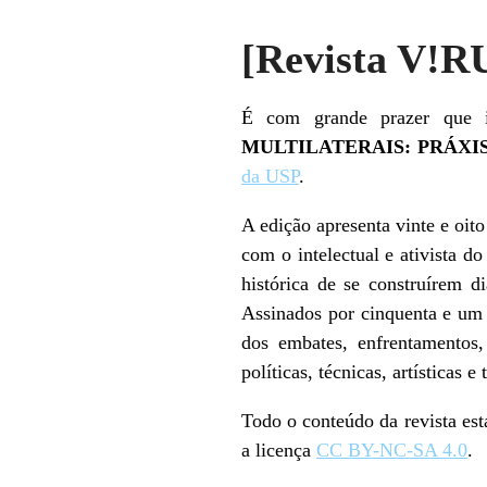
[Revista V
É com grande prazer que 
MULTILATERAIS: PRÁXI
da USP
.
A edição apresenta vinte e oit
com o intelectual e ativista 
histórica de se construírem d
Assinados por cinquenta e um a
dos embates, enfrentamentos, 
políticas, técnicas, artísticas
Todo o conteúdo da revista es
a licença
CC BY-NC-SA 4.0
.