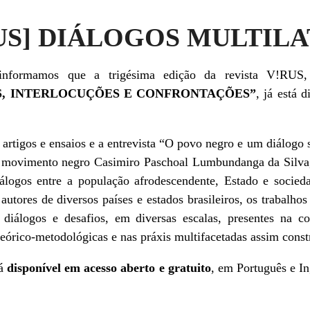
!RUS] DIÁLOGOS MULTIL
informamos que a trigésima edição da revista V!RU
S, INTERLOCUÇÕES E CONFRONTAÇÕES”
, já está
d
o artigos e ensaios e a entrevista “O povo negro e um diálogo 
do movimento negro Casimiro Paschoal Lumbundanga da Silva,
iálogos entre a população afrodescendente, Estado e socieda
utores de diversos países e estados brasileiros, os trabalhos
diálogos e desafios, em diversas escalas, presentes na co
 e teórico-metodológicas e nas práxis multifacetadas assim const
tá
disponível em acesso aberto e gratuito
, em Português e In