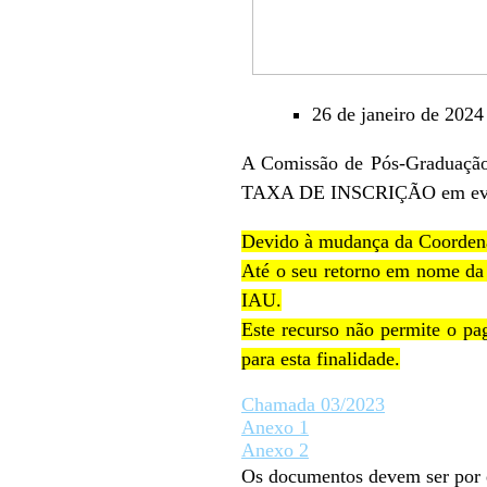
26 de janeiro de 2024
A Comissão de Pós-Graduação t
TAXA DE INSCRIÇÃO em even
Devido à mudança da Coorden
Até o seu retorno em nome da 
IAU.
Este recurso não permite o pa
para esta finalidade.
Chamada 03/2023
Anexo 1
Anexo 2
Os documentos devem ser por 