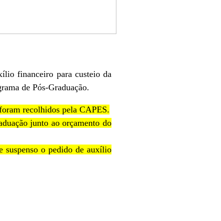
lio financeiro para custeio da
ama de Pós-Graduação.
foram recolhidos pela CAPES.
raduação junto ao orçamento do
e suspenso o pedido de auxílio