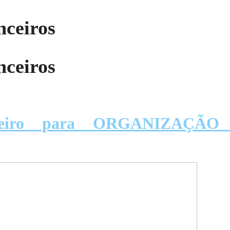
nceiros
nceiros
anceiro para ORGANIZAÇ