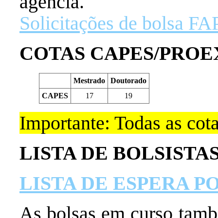
agência.
Solicitações de bolsa F
COTAS CAPES/PROE
Mestrado
Doutorado
CAPES
17
19
Importante: Todas as cot
LISTA DE BOLSISTA
LISTA DE ESPERA P
As bolsas em curso tamb