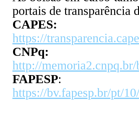
portais de transparênci
CAPES:
https://transparencia.cap
CNPq:
http://memoria2.cnpq.br/b
FAPESP
:
https://bv.fapesp.br/pt/10