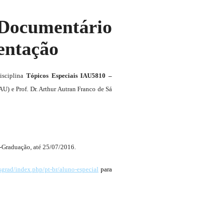
 Documentário
entação
isciplina
Tópicos Especiais IAU5810 –
AU) e Prof. Dr. Arthur Autran Franco de Sá
s-Graduação, até 25/07/2016.
sgrad/index.php/pt-br/aluno-especial
para