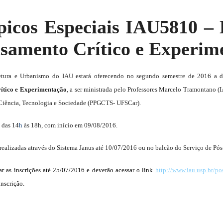
ópicos Especiais IAU5810 –
nsamento Crítico e Experim
etura e Urbanismo do IAU estará oferecendo no segundo semestre de 2016 a d
ítico e Experimentação
, a ser ministrada pelo Professores Marcelo Tramontano (I
Ciência, Tecnologia e Sociedade (PPGCTS- UFSCar).
, das 14
h
às 18h, com início em 09/08/2016.
 realizadas através do Sistema Janus até 10/07/2016 ou no balcão do Serviço de Pó
r as inscrições até 25/07/2016 e deverão acessar o link
http://www.iau.usp.br/po
inscrição.