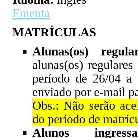
Ementa
MATRÍCULAS
Alunas(os) regular
alunas(os) regulares
período de 26/04 a 
enviado por e-mail p
Obs.: Não serão acei
do período de matrícu
Alunos ingress