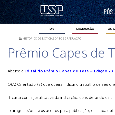
Pular
para
o
conteúdo
IAU
GRADUAÇÃO
PÓS 
HISTÓRICO DE NOTÍCIAS DA PÓS GRADUAÇÃO
Prêmio Capes de T
Aberto o
Edital do Prêmio Capes de Tese – Edição 2017
O(A) Orientador(a) que queira indicar o trabalho de seu 
i) carta com a justificativa da indicação, considerando os cr
ii) artigos e/ou livros aceitos para publicação, ou ainda o