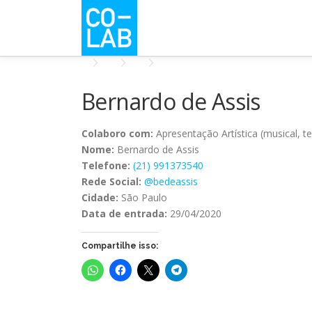
Pular
para
o
conteúdo
Bernardo de Assis
Colaboro com:
Apresentação Artística (musical, tea
Nome:
Bernardo de Assis
Telefone:
(21) 991373540
Rede Social:
@bedeassis
Cidade:
São Paulo
Data de entrada:
29/04/2020
Compartilhe isso: