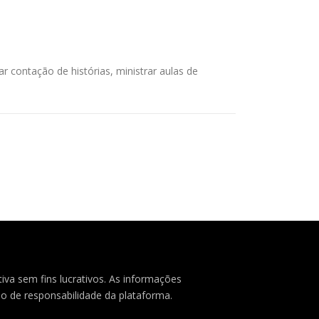
zar contação de histórias, ministrar aulas de
iva sem fins lucrativos. As informações
o de responsabilidade da plataforma.