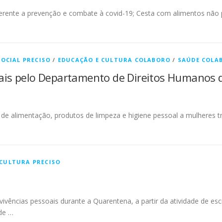
ferente a prevenção e combate à covid-19; Cesta com alimentos não p
SOCIAL PRECISO
/
EDUCAÇÃO E CULTURA COLABORO
/
SAÚDE COLA
ais pelo Departamento de Direitos Humanos d
e alimentação, produtos de limpeza e higiene pessoal a mulheres tr
…
 CULTURA PRECISO
vências pessoais durante a Quarentena, a partir da atividade de escri
 de …