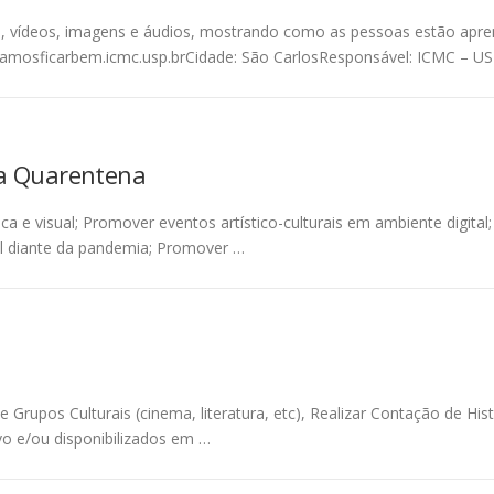
os, vídeos, imagens e áudios, mostrando como as pessoas estão apre
vamosficarbem.icmc.usp.brCidade: São CarlosResponsável: ICMC – U
da Quarentena
e visual; Promover eventos artístico-culturais em ambiente digital; I
ral diante da pandemia; Promover …
 Grupos Culturais (cinema, literatura, etc), Realizar Contação de Hist
vo e/ou disponibilizados em …