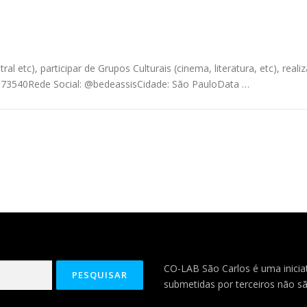
al etc), participar de Grupos Culturais (cinema, literatura, etc), reali
373540Rede Social: @bedeassisCidade: São PauloData …
CO-LAB São Carlos é uma iniciat
submetidas por terceiros não sã