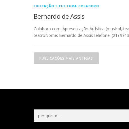
EDUCAÇÃO E CULTURA COLABORO
Bernardo de Assis
Colaboro com: Apresentação Artística (musical, teatr
teatroNome: Bernardo de AssisTelefone: (21) 991
N
PUBLICAÇÕES MAIS ANTIGAS
a
v
e
g
a
Pesquisar
ç
por:
ã